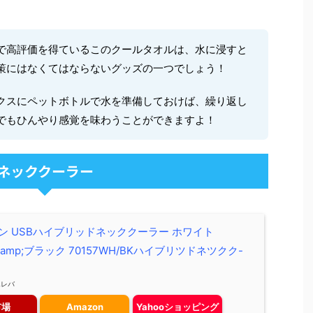
で高評価を得ているこのクールタオルは、水に浸すと
策にはなくてはならないグッズの一つでしょう！
クスにペットボトルで水を準備しておけば、繰り返し
でもひんやり感覚を味わうことができますよ！
ネッククーラー
ン USBハイブリッドネッククーラー ホワイト
p;amp;ブラック 70157WH/BKハイブリツドネツクク-
エレバ
市場
Amazon
Yahooショッピング