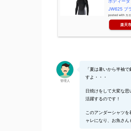
ボディータ
JW625 ブ
posted with
カ
楽天
「夏は暑いから半袖で
すよ・・・
管理人
日焼けをして大変な思
活躍するのです！
このアンダーシャツを
ャレになり、お魚さん