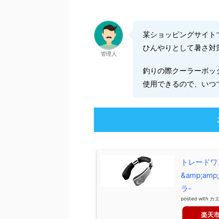
某ショッピングサイト
ひんやりとして暑さ対
管理人
釣りの際クーラーボッ
使用できるので、いつ
トレードワ
&amp;am
ラ-
posted with
カ
楽天