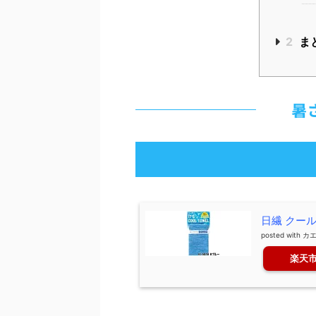
2
ま
暑
日繊 クー
posted with
カ
楽天