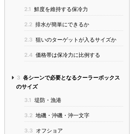
2.1
鮮度を維持する保冷力
2.2
排水が簡単にできるか
2.3
狙いのターゲットが入るサイズか
2.4
価格帯は保冷力に比例する
3
各シーンで必要となるクーラーボックス
のサイズ
3.1
堤防・漁港
3.2
地磯・沖磯・沖一文字
3.3
オフショア