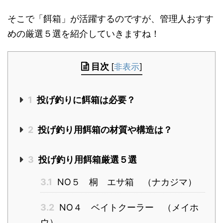
そこで「餌箱」が活躍するのですが、管理人おすす
めの厳選５選を紹介していきますね！
目次
[
非表示
]
1
投げ釣りに餌箱は必要？
2
投げ釣り用餌箱の材質や構造は？
3
投げ釣り用餌箱厳選５選
3.1
NO５ 桐 エサ箱 （ナカジマ）
3.2
NO４ ベイトクーラー （メイホ
ウ）