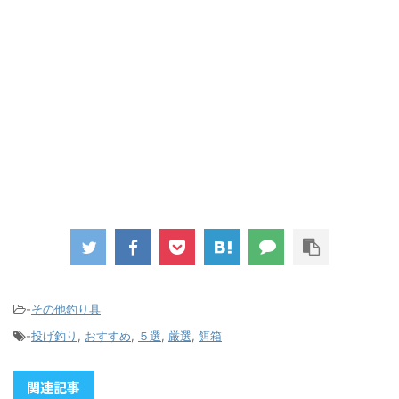
-
その他釣り具
-
投げ釣り
,
おすすめ
,
５選
,
厳選
,
餌箱
関連記事