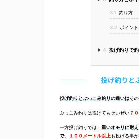
3.1
釣り方
3.2
ポイント
4
投げ釣りで釣
投げ釣りと
投げ釣りとぶっこみ釣りの違いは
その
ぶっこみ釣りは投げてもせいぜい
７０
一方投げ釣りでは、
重いオモリに耐え
で
、
１００メートル以上
も投げる事が