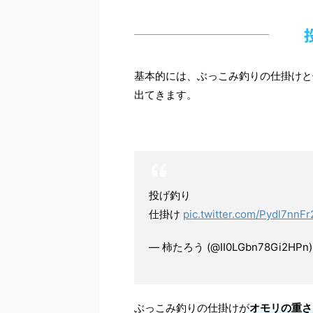
基本的には、ぶっこみ釣りの仕掛けと
出てきます。
投げ釣り
仕掛け
pic.twitter.com/Pydl7nnFr
— 柿たろう (@II0LGbn78Gi2HPn
ぶっこみ釣りの仕掛けが
オモリの重さ