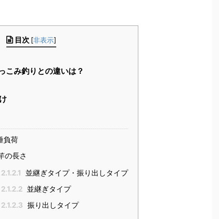
目次
[
非表示
]
っこみ釣りとの違いは？
け
錘負荷
竿の長さ
2.1.2.1
並継ぎタイプ・振り出しタイプ
2.1.2.2
並継ぎタイプ
2.1.2.3
振り出しタイプ