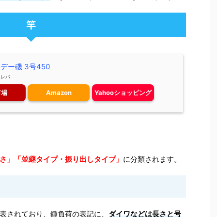
竿
デー磯 3号450
エレバ
市場
Amazon
Yahooショッピング
さ」「並継タイプ・振り出しタイプ」
に分類されます。
表されており、錘負荷の表記に、
ダイワなどは長さと号