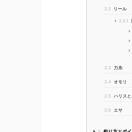
2.2
リール
2.2.1
2.3
力糸
2.4
オモリ
2.5
ハリスと
2.6
エサ
3
釣り方とポイ