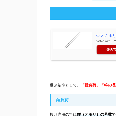
シマノ ホリ
posted with
カ
楽天
選ぶ基準として、
「錘負荷」「竿の長
錘負荷
投げ専用の竿は
錘（オモリ）の号数
で